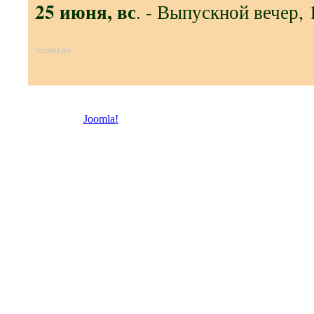
25 июня, вс
. - Выпускной вечер, 
Social Like
© 2026 Троицкая право
Joomla!
- бесплатное программное обеспечение