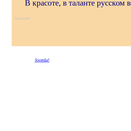
В красоте, в таланте русском ве
Social Like
© 2026 Троицкая право
Joomla!
- бесплатное программное обеспечение