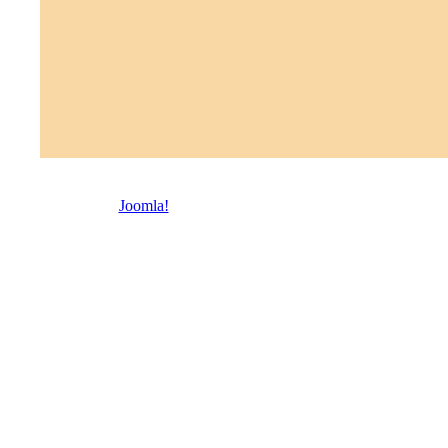
© 2026 Троицкая право
Joomla!
- бесплатное программное обеспечение