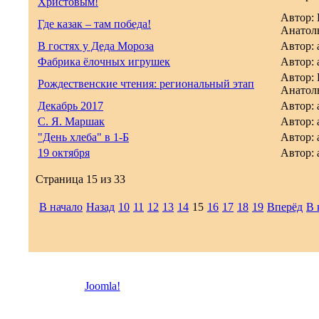
Христовым!
Автор:
Где казак – там победа!
Анатол
В гостях у Деда Мороза
Автор: 
Фабрика ёлочных игрушек
Автор: 
Автор:
Рождественские чтения: региональный этап
Анатол
Декабрь 2017
Автор: 
С. Я. Маршак
Автор: 
"День хлеба" в 1-Б
Автор: 
19 октября
Автор: 
Страница 15 из 33
В начало
Назад
10
11
12
13
14
15
16
17
18
19
Вперёд
В 
© 2026 Троицкая право
Joomla!
- бесплатное программное обеспечение