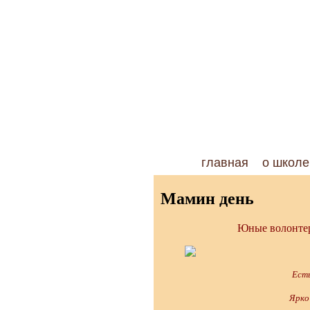
главная
о школе
Мамин день
Юные волонтер
Есть в природ
Ярко обознач