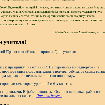
вой Евдокией, ученицей 11 класса, под гитару спели песню на слова Маршак
 учителя. Мария Сергеевна, школьный библиотекарь, провела увлекательную
с удовольствием читали стихи. Была организована выставка рисунков по
о просмотрели музыкальный мультфильм про аккуратное отношение к книгам.
и грамоты и сладкий приз.
Медведева Елена Михайловна, кл. рук
м учителя!
цкой Православной школе прошёл День учителя.
к празднику "на отлично". На переменах из радиорубки, в
транслировались поздравительные номера: ребята, от самых мла
и, разыгрывали сценки, пели песни под гитару.
провели некоторые уроки в 5 и 6-х классах.
гирляндами. В фойе появилась "Осенняя выставка" работ из
ов начальных классов:
Читать далее...