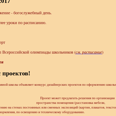
2017
ижение - богослужебный день.
ее уроки по расписанию.
ерт
п Всероссийской олимпиады школьников (
см. расписание
)
ря
 проектов!
ной школы объявляет конкурс дизайнерских проектов по оформлению школь
Проект может предлагать решения по организации
пространства помещения (расстановка мебели,
ению на стенах постоянных или сменных экспозиций (картин, плакатов, текстов
формления, по освещению и техническому оборудованию.