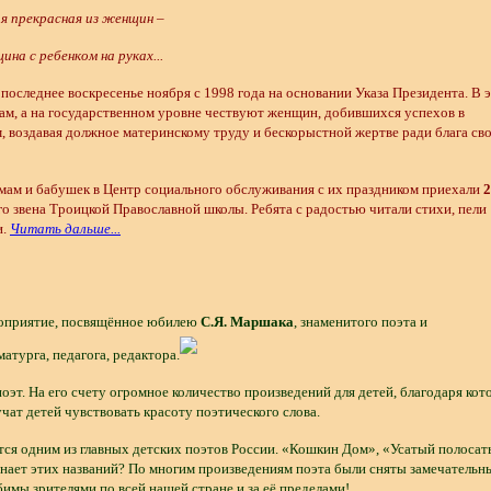
сная из женщин –
енком на руках...
оследнее воскресенье ноября с 1998 года на основании Указа Президента. В 
ам, а на государственном уровне чествуют женщин, добившихся успехов в
, воздавая должное материнскому труду и бескорыстной жертве ради блага св
м и бабушек в Центр социального обслуживания с их праздником приехали
2
о звена Троицкой Православной школы. Ребята с радостью читали стихи, пели
и.
Читать дальше...
роприятие, посвящённое юбилею
С.Я. Маршака
, знаменитого поэта и
атурга, педагога, редактора.
т. На его счету огромное количество произведений для детей, благодаря ко
учат детей чувствовать красоту поэтического слова.
я одним из главных детских поэтов России. «Кошкин Дом», «Усатый полосат
знает этих названий? По многим произведениям поэта были сняты замечательн
имы зрителями по всей нашей стране и за её пределами!