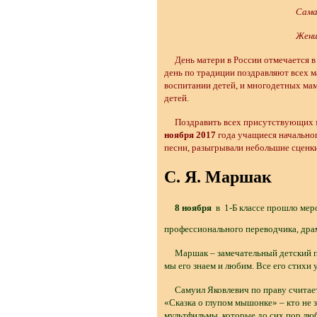
Самая прекра
Женщина с реб
День матери в России отмечается в п
день по традиции поздравляют всех м
воспитании детей, и многодетных мам
детей.
Поздравить всех присутствующих ма
ноября
2017
года учащиеся начальног
песни, разыгрывали небольшие сценк
С. Я. Маршак
8 ноября
в 1-Б классе прошло ме
профессионального переводчика, драм
Маршак – замечательный детский поэ
мы его знаем и любим. Все его стихи 
Самуил Яковлевич по праву считаетс
«Сказка о глупом мышонке» – кто не 
мультфильмы, которые до сих пор люб