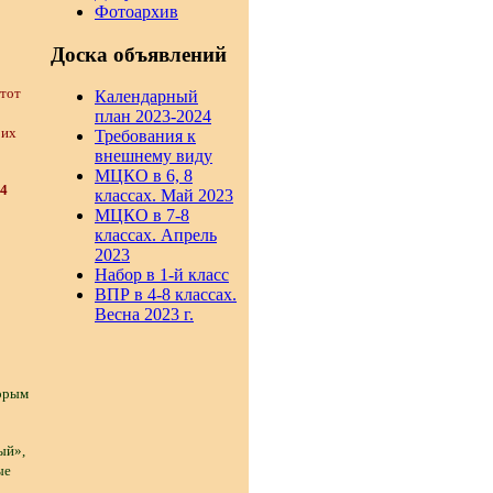
Фотоархив
Доска объявлений
этот
Календарный
план 2023-2024
оих
Требования к
внешнему виду
МЦКО в 6, 8
4
классах. Май 2023
МЦКО в 7-8
классах. Апрель
2023
Набор в 1-й класс
ВПР в 4-8 классах.
Весна 2023 г.
торым
ый»,
ые